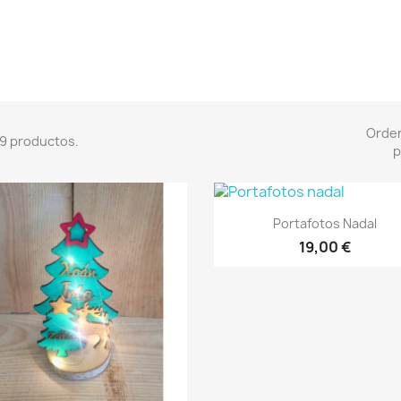
Orde
9 productos.
p
Vista rápida

Portafotos Nadal
19,00 €