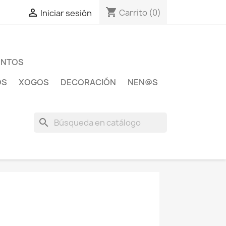
shopping_cart

Carrito
(0)
Iniciar sesión
ENTOS
OS
XOGOS
DECORACIÓN
NEN@S
search