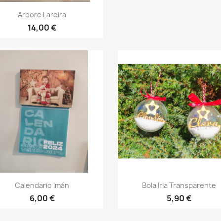
Vista rápida

Arbore Lareira
14,00 €
Vista rápida
Vista rápida


Calendario Imán
Bola Iria Transparente
6,00 €
5,90 €