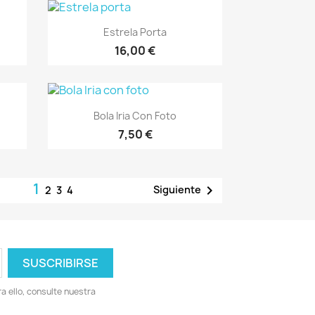
Vista rápida

Estrela Porta
16,00 €
Vista rápida

Bola Iria Con Foto
7,50 €
1

Siguiente
2
3
4
 ello, consulte nuestra