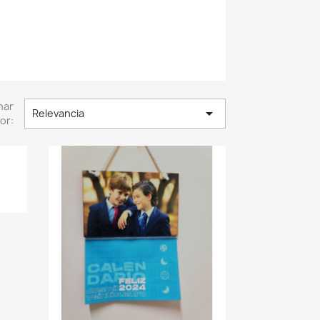
nar

Relevancia
or: