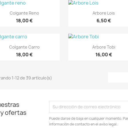
Vista rápida
Vista rápida


Colgante Reno
Arbore Lois
18,00 €
6,50 €
Vista rápida
Vista rápida


Colgante Carro
Arbore Tobi
18,00 €
16,00 €
ando 1-12 de 39 artículo(s)
uestras
 y ofertas
Puede darse de baja en cualquier momento. Para
información de contacto en el aviso legal.