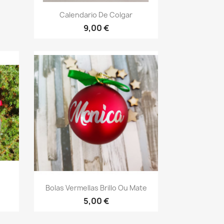
Vista rápida

Calendario De Colgar
9,00 €
Vista rápida

Bolas Vermellas Brillo Ou Mate
5,00 €