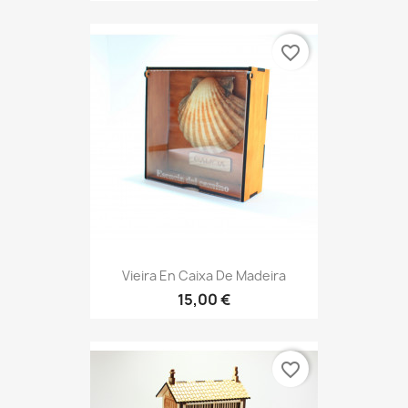
favorite_border
Vieira En Caixa De Madeira
15,00 €
favorite_border