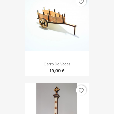
favorite_border
Carro De Vacas
19,00 €
favorite_border