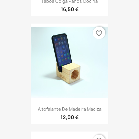
Táboa Colga Paños Cociña
16,50 €
favorite_border
Altofalante De Madeira Maciza
12,00 €