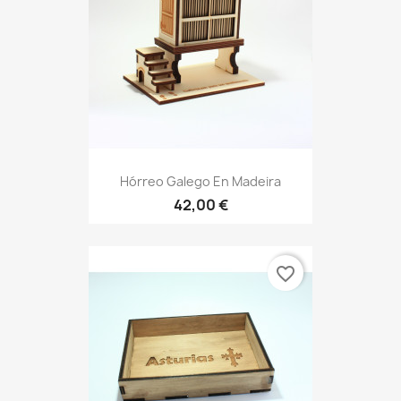
Hórreo Galego En Madeira
42,00 €
favorite_border