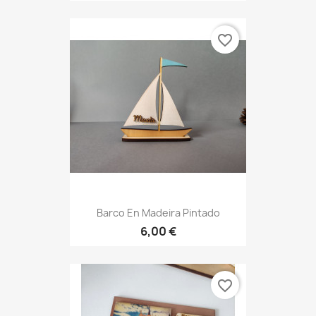
favorite_border
Barco En Madeira Pintado
6,00 €
favorite_border