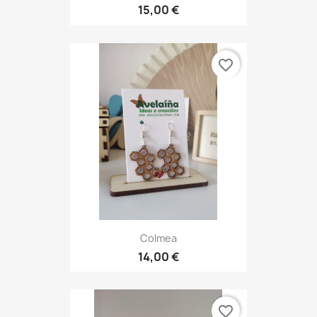
15,00 €
favorite_border
Colmea
14,00 €
favorite_border