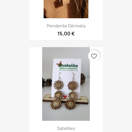
Pendente Dérmata
15,00 €
favorite_border
Satelites