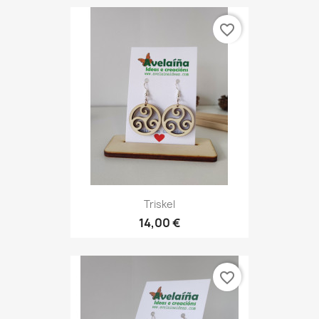
favorite_border
Triskel
14,00 €
favorite_border