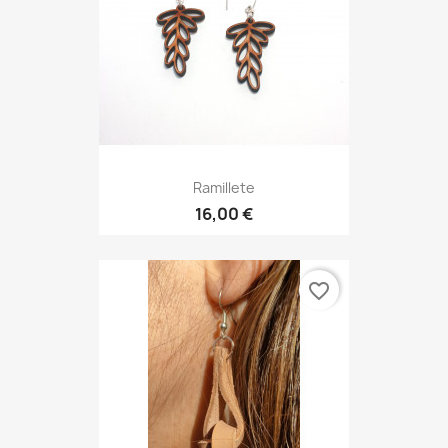
Ramillete
16,00 €
favorite_border