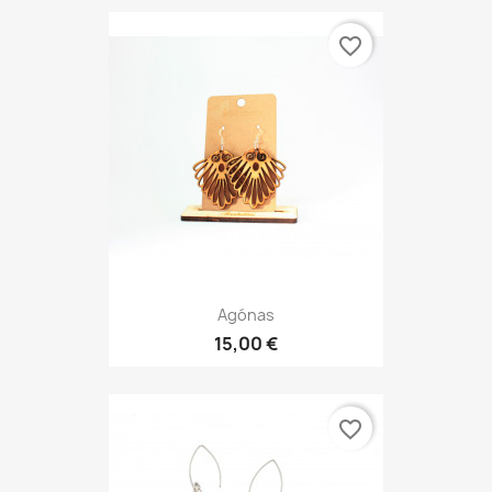
favorite_border
Agónas
15,00 €
favorite_border