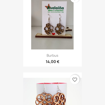
Burbus
14,00 €
favorite_border