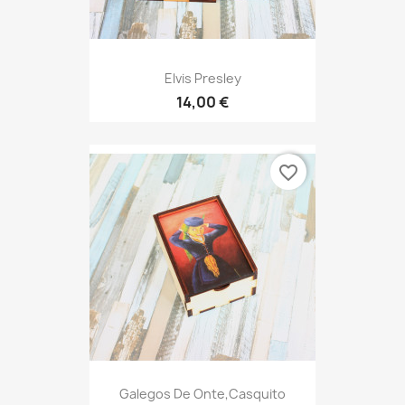
Elvis Presley
14,00 €
favorite_border
Galegos De Onte,Casquito