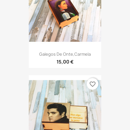
Galegos De Onte,Carmela
15,00 €
favorite_border