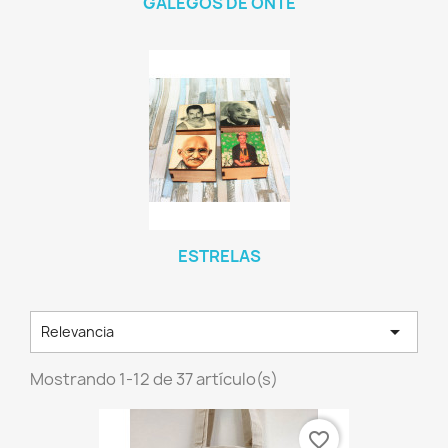
GALEGOS DE ONTE
ESTRELAS

Relevancia
Mostrando 1-12 de 37 artículo(s)
favorite_border