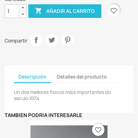

favorite_border
AÑADIR AL CARRITO
Compartir
Descripción
Detalles del producto
Un dos mellores fisicos máis importantes do
seculo XX14
TAMBIÉN PODRÍA INTERESARLE
favorite_border