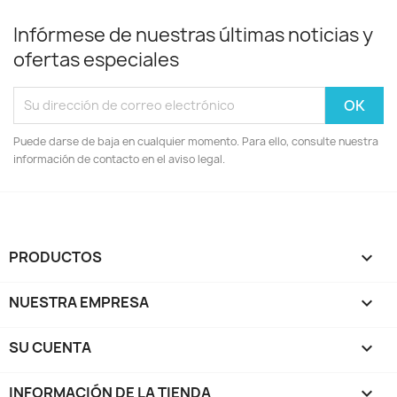
Infórmese de nuestras últimas noticias y
ofertas especiales
Puede darse de baja en cualquier momento. Para ello, consulte nuestra
información de contacto en el aviso legal.
PRODUCTOS

NUESTRA EMPRESA

SU CUENTA

INFORMACIÓN DE LA TIENDA
keyboard_arrow_down