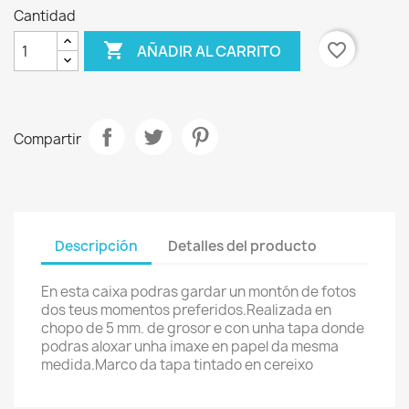
Cantidad

favorite_border
AÑADIR AL CARRITO
Compartir
Descripción
Detalles del producto
En esta caixa podras gardar un montón de fotos
dos teus momentos preferidos.Realizada en
chopo de 5 mm. de grosor e con unha tapa donde
podras aloxar unha imaxe en papel da mesma
medida.Marco da tapa tintado en cereixo